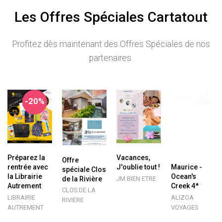
Les Offres Spéciales Cartatout
Profitez dès maintenant des Offres Spéciales de nos
partenaires.
-20%
Préparez la
Vacances,
Offre
rentrée avec
J'oublie tout !
Maurice -
spéciale Clos
la Librairie
Ocean's
de la Rivière
JM BIEN ETRE
Autrement
Creek 4*
CLOS DE LA
LIBRAIRIE
ALIZOA
RIVIERE
AUTREMENT
VOYAGES