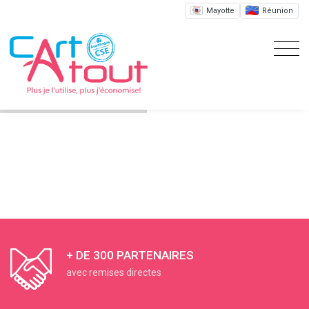
Mayotte
Réunion
+ DE 300 PARTENAIRES
avec remises directes