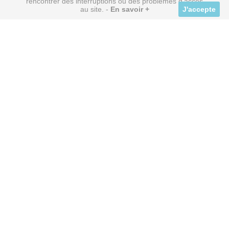
rencontrer des interruptions ou des problèmes d'accès
au site. -
En savoir +
J'accepte
+ DE 300 PARTENAIRES
avec remises directes
SERVICE BILLETTERIE
à tarifs réduits
OFFRE VOYAGE
à Prix Discount