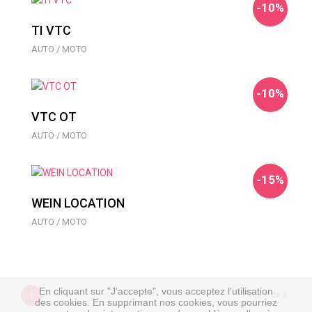
-10%
TI VTC
AUTO / MOTO
-10%
VTC OT
AUTO / MOTO
-15%
WEIN LOCATION
AUTO / MOTO
En cliquant sur "J'accepte", vous acceptez l'utilisation
Suivant
Suivant
Page 1 de 8
1
des cookies. En supprimant nos cookies, vous pourriez