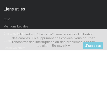
Liens utiles
CGV
Mentions Légales
Charte utilisation
En cliquant sur "J'accepte", vous acceptez l'utilisation
des cookies. En supprimant nos cookies, vous pourriez
Contact
rencontrer des interruptions ou des problèmes d'accès
au site. -
En savoir +
J'accepte
Les newsletters
Suivez-nous
TÉLÉCHARGEZ L'APP
SUR L'APP STORE